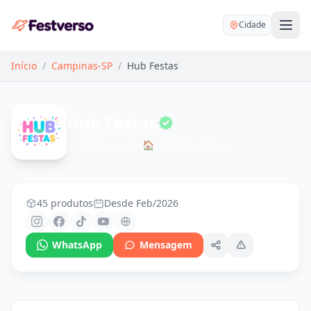
Cidade
Início
/
Campinas-SP
/
Hub Festas
Hub Festas
Campinas, SP
🏠
Anfitrião
370 pts
Balões delivery
Decoração personalizada
Bartender
Pegue e Monte
45 produtos
Desde Feb/2026
Buffet
Festa na mesa
DJ
WhatsApp
Mensagem
Mesas e cadeiras
Fotógrafo
Buffet infantil
Recreação
Chácaras