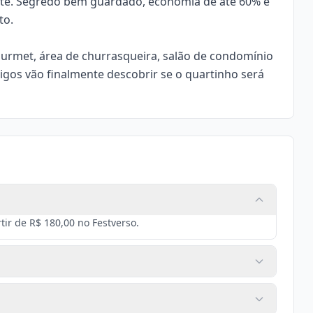
inte. Segredo bem guardado, economia de até 60% e
to.
ourmet, área de churrasqueira, salão de condomínio
igos vão finalmente descobrir se o quartinho será
ir de R$ 180,00 no Festverso.