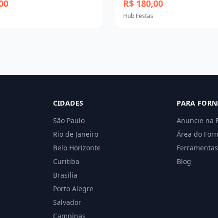
00
R$ 180,00
Hub Festas
CIDADES
PARA FORN
São Paulo
Anuncie na 
Rio de Janeiro
Área do For
Belo Horizonte
Ferramentas
Curitiba
Blog
Brasília
Porto Alegre
Salvador
Campinas