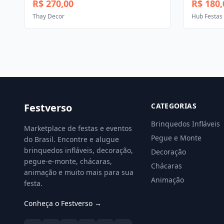
R$ 270,00
R$ 180,
Thay Decor
Hub Festas
Festverso
CATEGORIAS
Brinquedos Infláveis
Marketplace de festas e eventos
Pegue e Monte
do Brasil. Encontre e alugue
brinquedos infláveis, decoração,
Decoração
pegue-e-monte, chácaras,
Chácaras
animação e muito mais para sua
Animação
festa.
Conheça o Festverso →