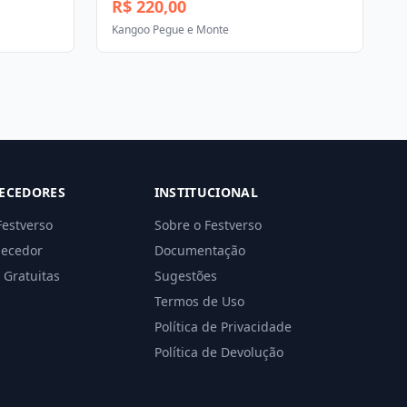
R$ 220,00
Kangoo Pegue e Monte
ECEDORES
INSTITUCIONAL
Festverso
Sobre o Festverso
necedor
Documentação
 Gratuitas
Sugestões
Termos de Uso
Política de Privacidade
Política de Devolução