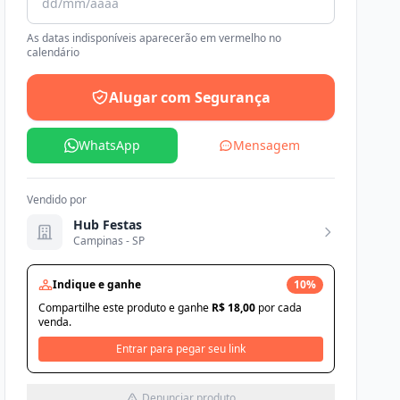
As datas indisponíveis aparecerão em vermelho no
calendário
Alugar com Segurança
WhatsApp
Mensagem
Vendido por
Hub Festas
Campinas - SP
Indique e ganhe
10%
Compartilhe este produto e ganhe
R$ 18,00
por cada
venda.
Entrar para pegar seu link
Denunciar produto