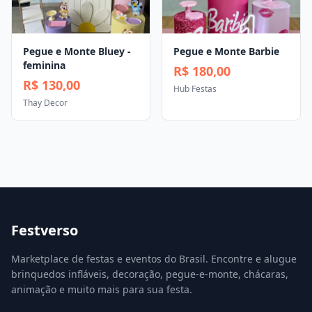
Pegue e Monte Bluey -
Pegue e Monte Barbie
feminina
R$ 180,00
R$ 130,00
Hub Festas
Thay Decor
Festverso
Marketplace de festas e eventos do Brasil. Encontre e alugue
brinquedos infláveis, decoração, pegue-e-monte, chácaras,
animação e muito mais para sua festa.