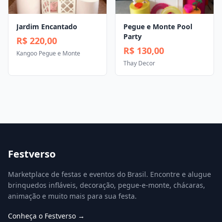
Jardim Encantado
Pegue e Monte Pool
Party
R$ 220,00
R$ 130,00
Kangoo Pegue e Monte
Thay Decor
Festverso
Marketplace de festas e eventos do Brasil. Encontre e alugue
brinquedos infláveis, decoração, pegue-e-monte, chácaras,
animação e muito mais para sua festa.
Conheça o Festverso →