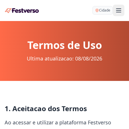
Cidade
Termos de Uso
Ultima atualizacao: 08/08/2026
Balões delivery
Decoração personalizada
Bartender
Pegue e Monte
Buffet
Festa na mesa
DJ
Mesas e cadeiras
1. Aceitacao dos Termos
Fotógrafo
Buffet infantil
Recreação
Ao acessar e utilizar a plataforma Festverso
Chácaras