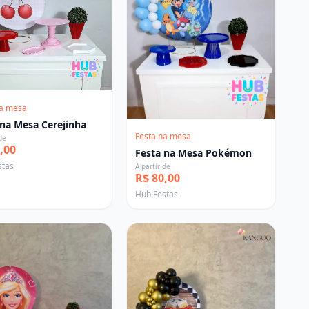
na mesa
 na Mesa Cerejinha
Festa na mesa
de
,00
Festa na Mesa Pokémon
stas
A partir de
R$ 80,00
Hub Festas