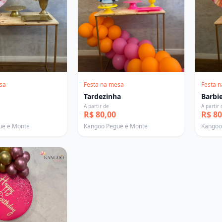
sa
Festa na mesa
Festa 
Tardezinha
Barbi
A partir de
A partir 
R$ 80,00
R$ 80
ue e Monte
Kangoo Pegue e Monte
Kangoo