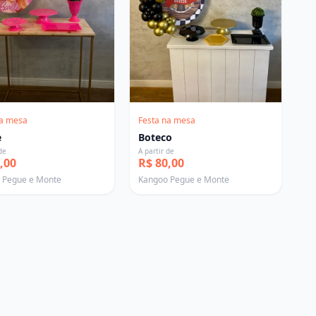
na mesa
Festa na mesa
e
Boteco
de
A partir de
,00
R$ 80,00
 Pegue e Monte
Kangoo Pegue e Monte