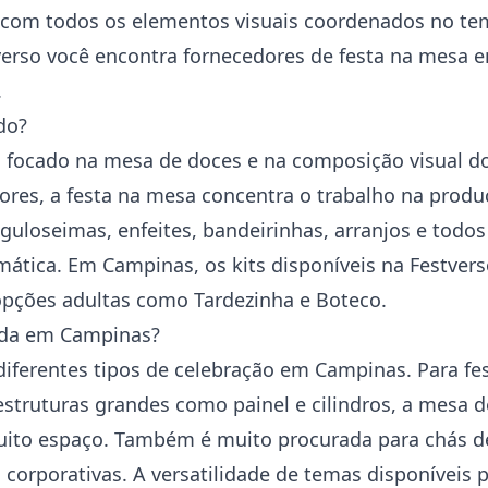
com todos os elementos visuais coordenados no tem
tverso você encontra fornecedores de festa na mesa 
.
do?
 focado na mesa de doces e na composição visual do
aiores, a festa na mesa concentra o trabalho na prod
-guloseimas, enfeites, bandeirinhas, arranjos e to
ática. Em Campinas, os kits disponíveis na Festver
opções adultas como Tardezinha e Boteco.
cada em Campinas?
iferentes tipos de celebração em Campinas. Para fes
truturas grandes como painel e cilindros, a mesa d
ito espaço. Também é muito procurada para chás de 
orporativas. A versatilidade de temas disponíveis 