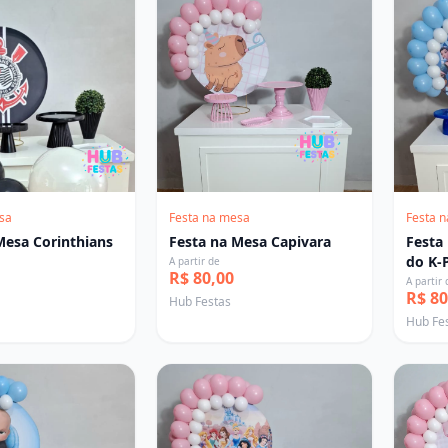
sa
Festa na mesa
Festa 
Mesa Corinthians
Festa na Mesa Capivara
Festa
do K-
A partir de
R$ 80,00
A partir 
R$ 80
Hub Festas
Hub Fe