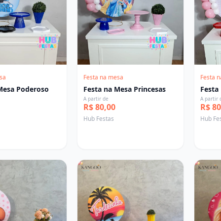
sa
Festa na mesa
Festa 
Mesa Poderoso
Festa na Mesa Princesas
Festa
A partir de
A partir 
R$ 80,00
R$ 80
Hub Festas
Hub Fe