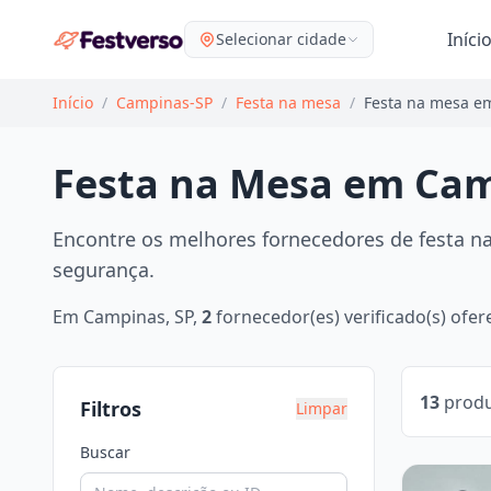
Iníci
Selecionar cidade
Início
/
Campinas-SP
/
Festa na mesa
/
Festa na mesa e
Festa na Mesa em Ca
Encontre os melhores fornecedores de festa na
segurança.
Em Campinas, SP,
2
fornecedor(es) verificado(s) of
13
produ
Filtros
Limpar
Buscar