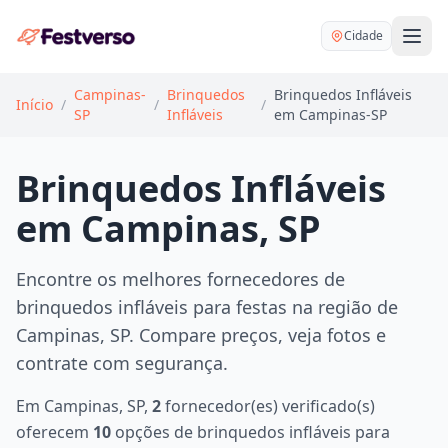
Cidade
Campinas-
Brinquedos
Brinquedos Infláveis
Início
/
/
/
SP
Infláveis
em Campinas-SP
Brinquedos Infláveis
em Campinas, SP
Balões delivery
Decoração personalizada
Bartender
Encontre os melhores fornecedores de
Pegue e Monte
brinquedos infláveis para festas na região de
Buffet
Festa na mesa
Campinas, SP. Compare preços, veja fotos e
DJ
contrate com segurança.
Mesas e cadeiras
Fotógrafo
Buffet infantil
Em Campinas, SP,
2
fornecedor(es) verificado(s)
Recreação
Chácaras
oferecem
10
opções de brinquedos infláveis para