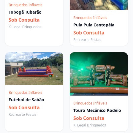
Brinquedos Infláveis
Tobogã Tubarão
Brinquedos Infláveis
Sob Consulta
Pula Pula Centopéia
Ki Legal Brinquedos
Sob Consulta
Mínimo
Máximo
Recrearte Festas
Brinquedos Infláveis
Futebol de Sabão
Brinquedos Infláveis
Sob Consulta
Touro Mecânico Rodeio
Recrearte Festas
Sob Consulta
Ki Legal Brinquedos