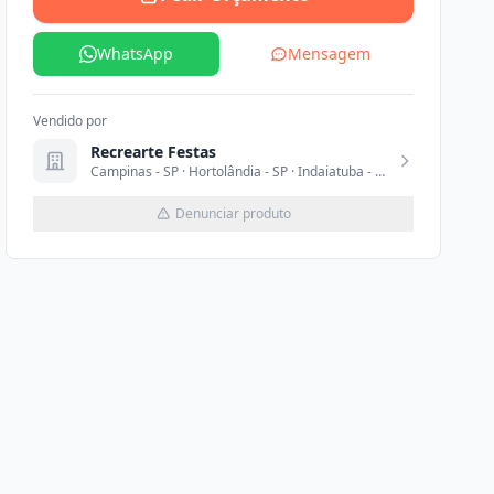
WhatsApp
Mensagem
Vendido por
Recrearte Festas
Campinas - SP · Hortolândia - SP · Indaiatuba - SP · Paulínia - SP · Sumaré - SP
Denunciar produto