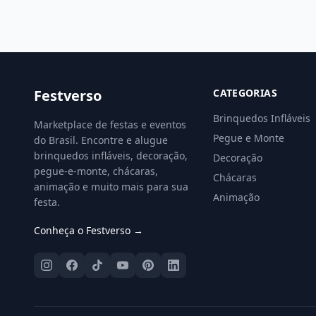
Festverso
CATEGORIAS
Brinquedos Infláveis
Marketplace de festas e eventos
Pegue e Monte
do Brasil. Encontre e alugue
brinquedos infláveis, decoração,
Decoração
pegue-e-monte, chácaras,
Chácaras
animação e muito mais para sua
Animação
festa.
Conheça o Festverso →