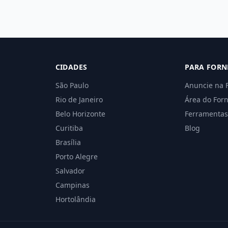
CIDADES
PARA FORN
São Paulo
Anuncie na 
Rio de Janeiro
Área do For
Belo Horizonte
Ferramentas
Curitiba
Blog
Brasília
Porto Alegre
Salvador
Campinas
Hortolândia