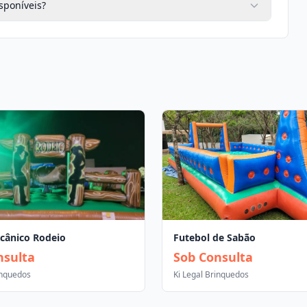
sponíveis?
cânico Rodeio
Futebol de Sabão
nsulta
Sob Consulta
inquedos
Ki Legal Brinquedos