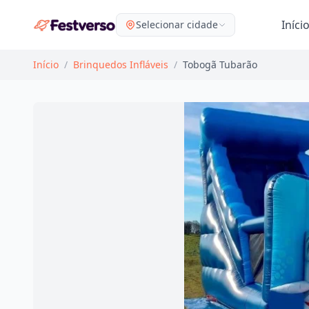
Iníci
Selecionar cidade
Início
/
Brinquedos Infláveis
/
Tobogã Tubarão