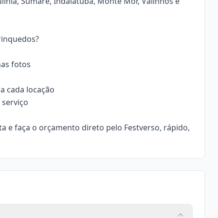
línia, Sumaré, Indaiatuba, Monte Mor, Valinhos e
Brinquedos?
nas fotos
 a cada locação
serviço
ta e faça o orçamento direto pelo Festverso, rápido,