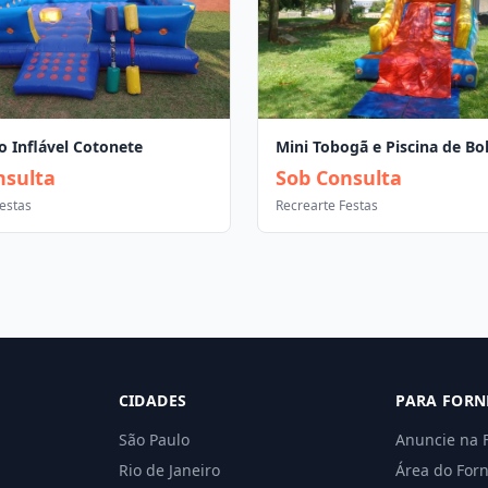
o Inflável Cotonete
Mini Tobogã e Piscina de Bo
nsulta
Sob Consulta
estas
Recrearte Festas
CIDADES
PARA FORN
São Paulo
Anuncie na 
Rio de Janeiro
Área do For