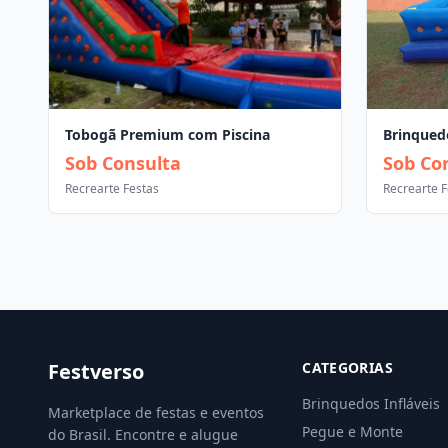
Tobogã Premium com Piscina
Brinqued
Sob Consulta
Sob Co
Recrearte Festas
Recrearte F
Festverso
CATEGORIAS
Brinquedos Infláveis
Marketplace de festas e eventos
Pegue e Monte
do Brasil. Encontre e alugue