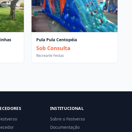
linhas
Pula Pula Centopéia
Sob Consulta
Recrearte Festas
ECEDORES
INSTITUCIONAL
Festverso
Sobre o Festverso
necedor
Documentação