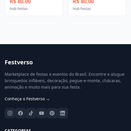
R$ 80,00
R$ 80,00
Hub Festas
Hub Festas
Festverso
Marketplace de festas e eventos do Brasil. Encontre e alugue
brinquedos infláveis, decoração, pegue-e-monte, chácaras,
animação e muito mais para sua festa.
Conheça o Festverso →
CATEGORIAS