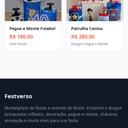
Pegue e Monte Futebol
Patrulha Canina
R$ 180,00
R$ 280,00
Hub Festas
Kangoo Pegue e Monte
Festverso
Marketplace de festas e eventos do Brasil. Encontre e alugue
brinquedos infláveis, decoração, pegue-e-monte, chácaras,
animação e muito mais para sua festa.