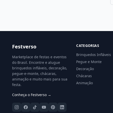
Festverso
CATEGORIAS
Brinquedos Infláveis
Marketplace de festas e eventos
Pegue e Monte
do Brasil. Encontre e alugue
brinquedos infláveis, decoração,
Decoração
pegue-e-monte, chácaras,
Chácaras
animação e muito mais para sua
Animação
festa.
Conheça o Festverso →