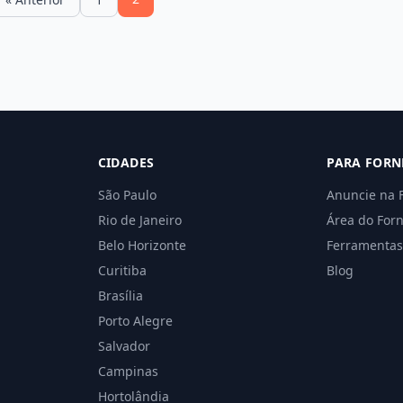
CIDADES
PARA FORN
São Paulo
Anuncie na 
Rio de Janeiro
Área do For
Belo Horizonte
Ferramentas
Curitiba
Blog
Brasília
Porto Alegre
Salvador
Campinas
Hortolândia