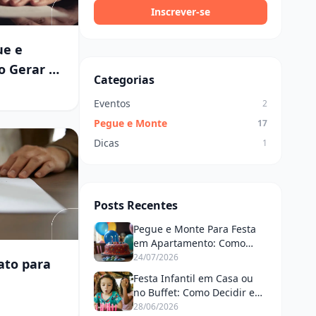
Inscrever-se
ue e
o Gerar o
Categorias
Proteger
Eventos
2
Pegue e Monte
17
Dicas
1
Posts Recentes
Pegue e Monte Para Festa
em Apartamento: Como
Decorar Sem Complicação e
24/07/2026
ato para
Com Resultado Profissional
Festa Infantil em Casa ou
no Buffet: Como Decidir e
Qual a Melhor Opção Para o
28/06/2026