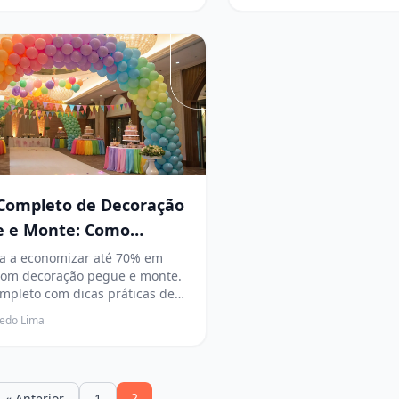
Completo de Decoração
e e Monte: Como
mizar e Personalizar
a a economizar até 70% em
com decoração pegue e monte.
esta
mpleto com dicas práticas de
em e personalização.
cedo Lima
2
« Anterior
1