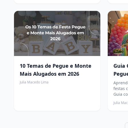
10 Temas de Pegue e Monte
Guia 
Mais Alugados em 2026
Pegu
Econo
Julia Macedo Lima
Aprend
festas 
sua F
Guia co
montag
Julia Ma