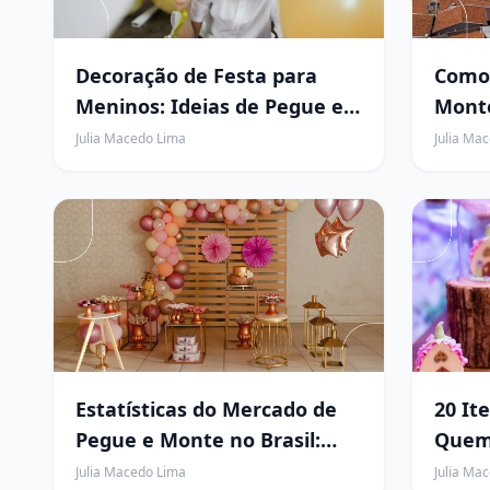
Decoração de Festa para
Como 
Meninos: Ideias de Pegue e
Mont
Monte Para Inspirar o
Julia Macedo Lima
Julia Ma
Aniversário do Seu Filho
Estatísticas do Mercado de
20 It
Pegue e Monte no Brasil:
Quem
Dados e Tendências 2026
Pegu
Julia Macedo Lima
Julia Ma