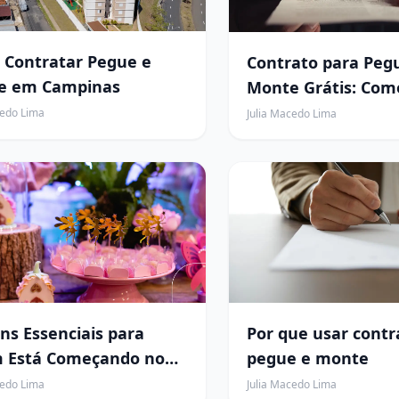
Contratar Pegue e
Contrato para Peg
e em Campinas
Monte Grátis: Com
Seu em Minutos e 
cedo Lima
Julia Macedo Lima
Cada Locação
ens Essenciais para
Por que usar contr
 Está Começando no
pegue e monte
e e Monte
cedo Lima
Julia Macedo Lima