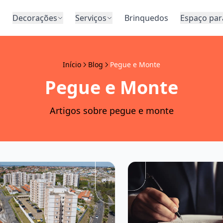
o
Decorações
Serviços
Brinquedos
Espaço par
Início
Blog
Pegue e Monte
Pegue e Monte
Artigos sobre pegue e monte