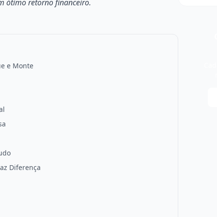
m ótimo retorno financeiro.
Cada
ue e Monte
al
sa
Tudo
Faz Diferença