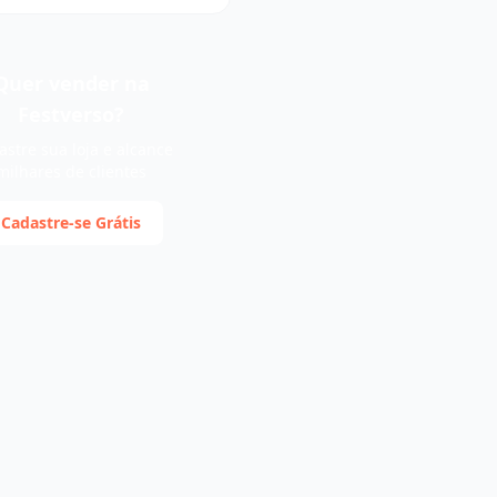
Quer vender na
Festverso?
stre sua loja e alcance
milhares de clientes
Cadastre-se Grátis