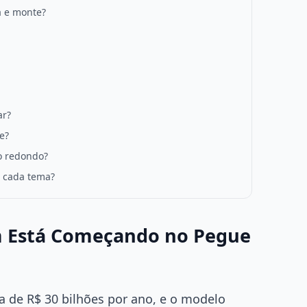
a e monte?
ar?
e?
co redondo?
a cada tema?
em Está Começando no Pegue
a de R$ 30 bilhões por ano, e o modelo