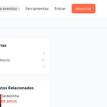
a eventos
Ferramentas
Entrar
Anunciar
rias
2
 Monte
17
1
utos Relacionados
Tardezinha
R$ 300,00