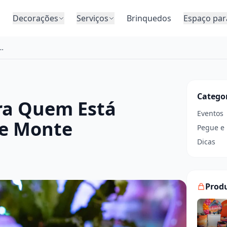
o
Decorações
Serviços
Brinquedos
Espaço par
ra Quem Está Começando no Pegue e Monte
Catego
ara Quem Está
Eventos
e Monte
Pegue e
Dicas
Prod