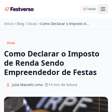
Cidade
Início
Blog
Dicas
Como Declarar o Imposto de Renda Sendo Empreendedor de Festas
Dicas
Como Declarar o Imposto
Balões delivery
de Renda Sendo
Decoração personalizada
Bartender
Empreendedor de Festas
Pegue e Monte
Buffet
Festa na mesa
Julia Macedo Lima
|
14 min de leitura
DJ
Mesas e cadeiras
Fotógrafo
Buffet infantil
Recreação
Chácaras