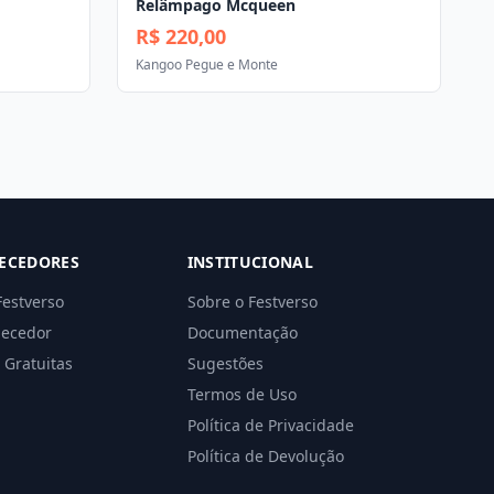
Relâmpago Mcqueen
R$ 220,00
Kangoo Pegue e Monte
ECEDORES
INSTITUCIONAL
Festverso
Sobre o Festverso
necedor
Documentação
 Gratuitas
Sugestões
Termos de Uso
Política de Privacidade
Política de Devolução