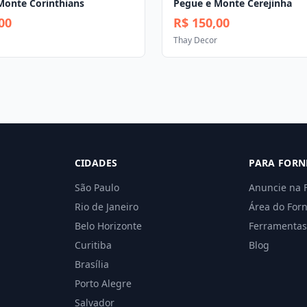
Monte Corinthians
Pegue e Monte Cerejinha
00
R$ 150,00
Thay Decor
CIDADES
PARA FORN
São Paulo
Anuncie na 
Rio de Janeiro
Área do For
Belo Horizonte
Ferramentas
Curitiba
Blog
Brasília
Porto Alegre
Salvador