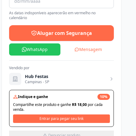
As datas indisponíveis aparecerão em vermelho no
calendário
Alugar com Segurança
WhatsApp
Mensagem
Vendido por
Hub Festas
Campinas - SP
Indique e ganhe
10%
Compartilhe este produto e ganhe
R$ 18,00
por cada
venda.
Entrar para pegar seu link
Denunciar produto