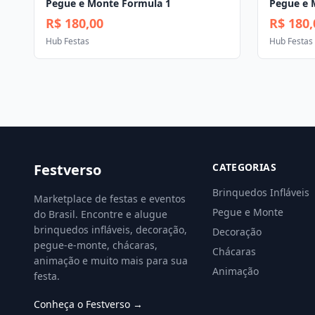
Pegue e Monte Formula 1
Pegue e 
R$ 180,00
R$ 180,
Hub Festas
Hub Festas
Festverso
CATEGORIAS
Brinquedos Infláveis
Marketplace de festas e eventos
Pegue e Monte
do Brasil. Encontre e alugue
brinquedos infláveis, decoração,
Decoração
pegue-e-monte, chácaras,
Chácaras
animação e muito mais para sua
Animação
festa.
Conheça o Festverso →