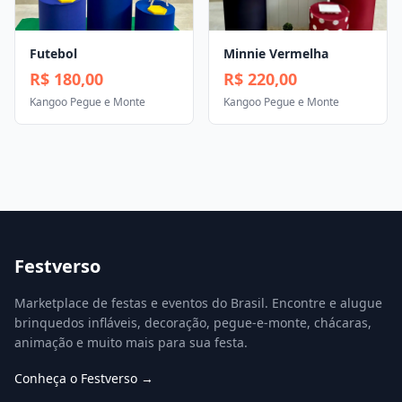
Futebol
Minnie Vermelha
R$ 180,00
R$ 220,00
Kangoo Pegue e Monte
Kangoo Pegue e Monte
Festverso
Marketplace de festas e eventos do Brasil. Encontre e alugue
brinquedos infláveis, decoração, pegue-e-monte, chácaras,
animação e muito mais para sua festa.
Conheça o Festverso →