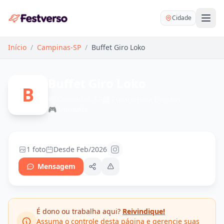
Cidade
Início
/
Campinas-SP
/
Buffet Giro Loko
Buffet Giro Loko
B
Campinas, SP
Espaço para Eventos
🎮
Iniciante
Balões delivery
Decoração personalizada
Bartender
Pegue e Monte
1 foto
Desde Feb/2026
Buffet
Festa na mesa
Mensagem
DJ
Mesas e cadeiras
Fotógrafo
Buffet infantil
Recreação
É dono ou trabalha aqui?
Reivindique!
Chácaras
Assuma o controle desta página e gerencie suas