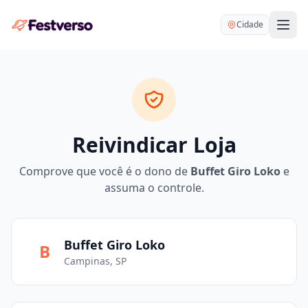
Cidade
Reivindicar Loja
Balões delivery
Comprove que você é o dono de
Buffet Giro Loko
e
Decoração personalizada
assuma o controle.
Bartender
Pegue e Monte
Buffet
Festa na mesa
DJ
Buffet Giro Loko
B
Mesas e cadeiras
Campinas, SP
Fotógrafo
Buffet infantil
Recreação
Chácaras