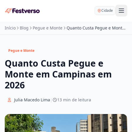
Cidade
Início
Blog
Pegue e Monte
Quanto Custa Pegue e Monte em Campinas em 2026
Pegue e Monte
Quanto Custa Pegue e
Balões delivery
Monte em Campinas em
Decoração personalizada
Bartender
2026
Pegue e Monte
Buffet
Festa na mesa
Julia Macedo Lima
|
13 min de leitura
DJ
Mesas e cadeiras
Fotógrafo
Buffet infantil
Recreação
Chácaras