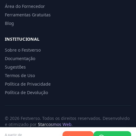
Área do Fornecedor
Ferramentas Gratuitas
Blog
INSTITUCIONAL
Sobre o Festverso
Documentação
Sugestões
Termos de Uso
Política de Privacidade
Política de Devolução
© 2026 Festverso. Todos os direitos reservados. Desenvolvido
e otimizado por
Starcosmos Web
.
Termos de Uso
·
Política de Privacidade
·
Política de Devolução
A partir de