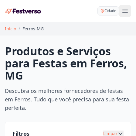
Cidade
Início
/
Ferros-MG
Produtos e Serviços
para Festas em Ferros,
Balões delivery
MG
Decoração personalizada
Bartender
Pegue e Monte
Descubra os melhores fornecedores de festas
Buffet
em Ferros. Tudo que você precisa para sua festa
Festa na mesa
DJ
perfeita.
Mesas e cadeiras
Fotógrafo
Buffet infantil
Recreação
Chácaras
Filtros
Limpar