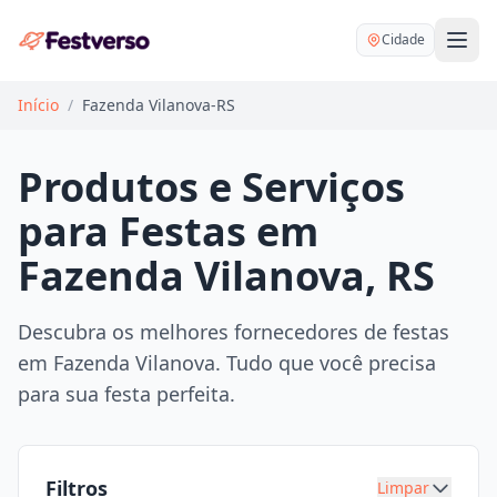
Cidade
Início
/
Fazenda Vilanova-RS
Produtos e Serviços
para Festas em
Balões delivery
Fazenda Vilanova, RS
Decoração personalizada
Bartender
Pegue e Monte
Descubra os melhores fornecedores de festas
Buffet
em Fazenda Vilanova. Tudo que você precisa
Festa na mesa
DJ
para sua festa perfeita.
Mesas e cadeiras
Fotógrafo
Buffet infantil
Recreação
Chácaras
Filtros
Limpar