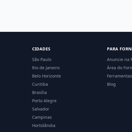
CIDADES
PARA FORN
São Paulo
Anuncie na 
Rio de Janeiro
Área do For
Belo Horizonte
Ferramentas
Curitiba
Blog
Brasília
Porto Alegre
Salvador
Campinas
Hortolândia