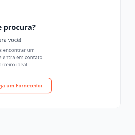
e procura?
ara você!
os encontrar um
e entra em contato
rceiro ideal.
eja um Fornecedor