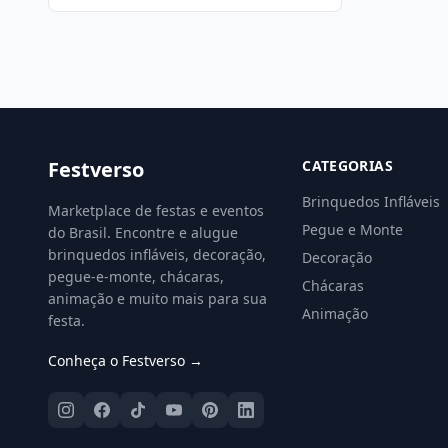
Festverso
CATEGORIAS
Brinquedos Infláveis
Marketplace de festas e eventos
Pegue e Monte
do Brasil. Encontre e alugue
brinquedos infláveis, decoração,
Decoração
pegue-e-monte, chácaras,
Chácaras
animação e muito mais para sua
Animação
festa.
Conheça o Festverso →