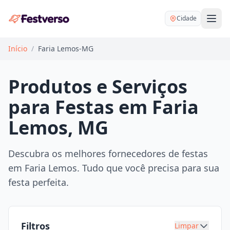
Cidade
Início
/
Faria Lemos-MG
Produtos e Serviços
para Festas em Faria
Balões delivery
Lemos, MG
Decoração personalizada
Bartender
Pegue e Monte
Descubra os melhores fornecedores de festas
Buffet
em Faria Lemos. Tudo que você precisa para sua
Festa na mesa
DJ
festa perfeita.
Mesas e cadeiras
Fotógrafo
Buffet infantil
Recreação
Chácaras
Filtros
Limpar