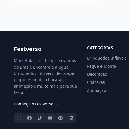
Festverso
CATEGORIAS
Brinquedos Infláveis
Marketplace de festas e eventos
Pegue e Monte
do Brasil. Encontre e alugue
brinquedos infláveis, decoração,
Decoração
pegue-e-monte, chácaras,
Chácaras
animação e muito mais para sua
Animação
festa.
Conheça o Festverso →