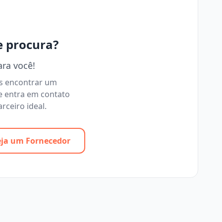
e procura?
ara você!
os encontrar um
e entra em contato
rceiro ideal.
eja um Fornecedor