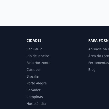
CIDADES
PARA FORN
São Paulo
Anuncie na 
Rio de Janeiro
Área do For
Belo Horizonte
Ferramentas
Curitiba
Blog
Brasília
Porto Alegre
Salvador
Campinas
Hortolândia