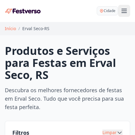
Cidade
Início
/
Erval Seco-RS
Produtos e Serviços
para Festas em Erval
Balões delivery
Seco, RS
Decoração personalizada
Bartender
Pegue e Monte
Descubra os melhores fornecedores de festas
Buffet
em Erval Seco. Tudo que você precisa para sua
Festa na mesa
DJ
festa perfeita.
Mesas e cadeiras
Fotógrafo
Buffet infantil
Recreação
Chácaras
Filtros
Limpar