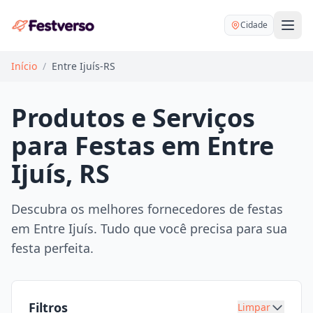
Cidade
Início
/
Entre Ijuís-RS
Produtos e Serviços
para Festas em Entre
Balões delivery
Ijuís, RS
Decoração personalizada
Bartender
Pegue e Monte
Descubra os melhores fornecedores de festas
Buffet
em Entre Ijuís. Tudo que você precisa para sua
Festa na mesa
DJ
festa perfeita.
Mesas e cadeiras
Fotógrafo
Buffet infantil
Recreação
Chácaras
Filtros
Limpar