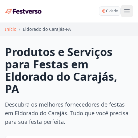
Cidade
Início
/
Eldorado do Carajás-PA
Produtos e Serviços
para Festas em
Balões delivery
Eldorado do Carajás,
Decoração personalizada
PA
Bartender
Pegue e Monte
Buffet
Festa na mesa
Descubra os melhores fornecedores de festas
DJ
Mesas e cadeiras
em Eldorado do Carajás. Tudo que você precisa
Fotógrafo
Buffet infantil
para sua festa perfeita.
Recreação
Chácaras