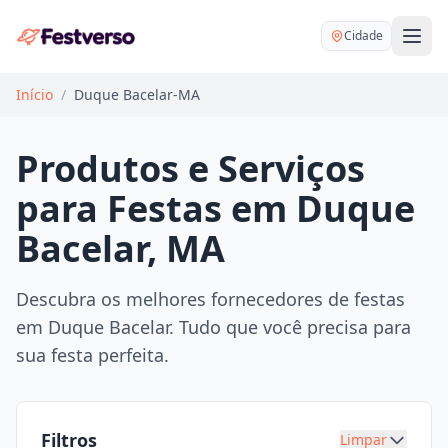
Cidade
Início
/
Duque Bacelar-MA
Produtos e Serviços
para Festas em Duque
Balões delivery
Bacelar, MA
Decoração personalizada
Bartender
Pegue e Monte
Descubra os melhores fornecedores de festas
Buffet
em Duque Bacelar. Tudo que você precisa para
Festa na mesa
DJ
sua festa perfeita.
Mesas e cadeiras
Fotógrafo
Buffet infantil
Recreação
Chácaras
Filtros
Limpar