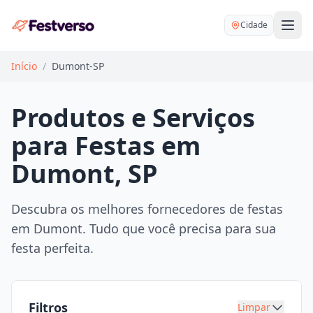
Cidade
Início
/
Dumont-SP
Produtos e Serviços
para Festas em
Balões delivery
Dumont, SP
Decoração personalizada
Bartender
Pegue e Monte
Descubra os melhores fornecedores de festas
Buffet
em Dumont. Tudo que você precisa para sua
Festa na mesa
DJ
festa perfeita.
Mesas e cadeiras
Fotógrafo
Buffet infantil
Recreação
Chácaras
Filtros
Limpar