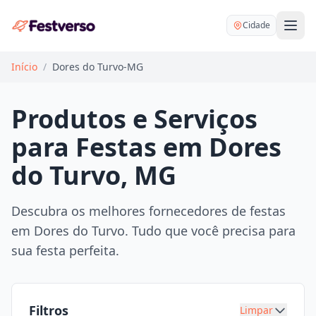
Cidade
Início
/
Dores do Turvo-MG
Produtos e Serviços
para Festas em Dores
Balões delivery
do Turvo, MG
Decoração personalizada
Bartender
Pegue e Monte
Descubra os melhores fornecedores de festas
Buffet
em Dores do Turvo. Tudo que você precisa para
Festa na mesa
DJ
sua festa perfeita.
Mesas e cadeiras
Fotógrafo
Buffet infantil
Recreação
Chácaras
Filtros
Limpar