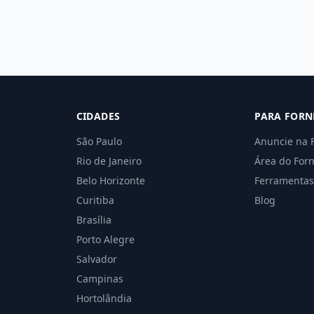
CIDADES
PARA FORN
São Paulo
Anuncie na 
Rio de Janeiro
Área do For
Belo Horizonte
Ferramentas
Curitiba
Blog
Brasília
Porto Alegre
Salvador
Campinas
Hortolândia