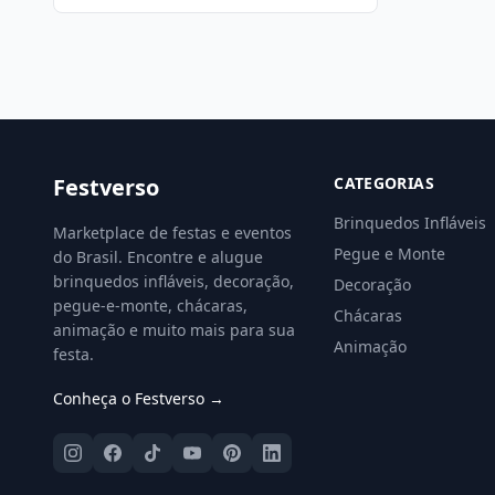
Festverso
CATEGORIAS
Brinquedos Infláveis
Marketplace de festas e eventos
Pegue e Monte
do Brasil. Encontre e alugue
brinquedos infláveis, decoração,
Decoração
pegue-e-monte, chácaras,
Chácaras
animação e muito mais para sua
Animação
festa.
Conheça o Festverso →