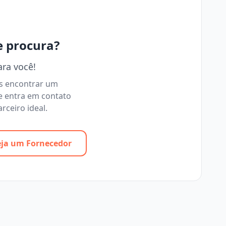
e procura?
ara você!
os encontrar um
e entra em contato
rceiro ideal.
eja um Fornecedor