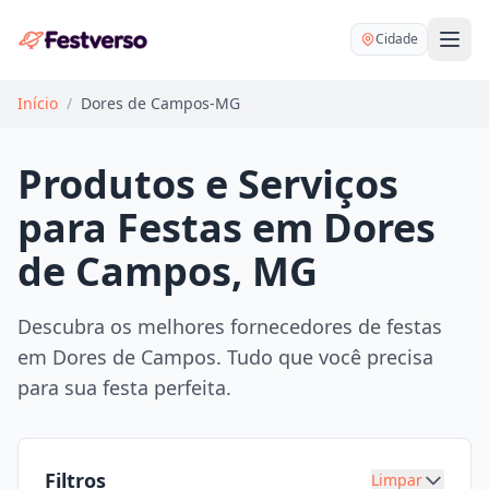
Cidade
Início
/
Dores de Campos-MG
Produtos e Serviços
para Festas em Dores
Balões delivery
de Campos, MG
Decoração personalizada
Bartender
Pegue e Monte
Descubra os melhores fornecedores de festas
Buffet
em Dores de Campos. Tudo que você precisa
Festa na mesa
DJ
para sua festa perfeita.
Mesas e cadeiras
Fotógrafo
Buffet infantil
Recreação
Chácaras
Filtros
Limpar