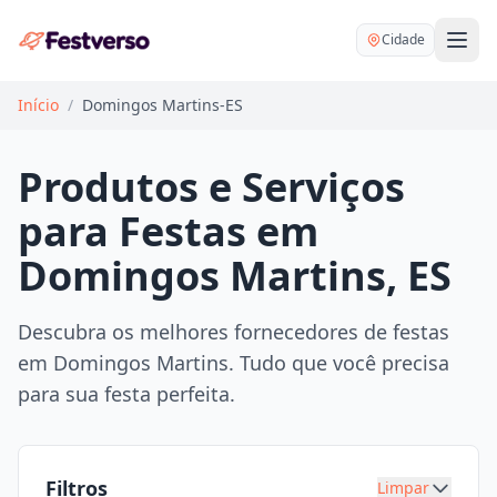
Cidade
Início
/
Domingos Martins-ES
Produtos e Serviços
para Festas em
Balões delivery
Domingos Martins, ES
Decoração personalizada
Bartender
Pegue e Monte
Descubra os melhores fornecedores de festas
Buffet
em Domingos Martins. Tudo que você precisa
Festa na mesa
DJ
para sua festa perfeita.
Mesas e cadeiras
Fotógrafo
Buffet infantil
Recreação
Chácaras
Filtros
Limpar