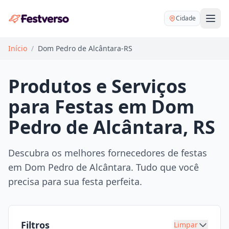
Cidade
Início
/
Dom Pedro de Alcântara-RS
Produtos e Serviços
para Festas em Dom
Balões delivery
Pedro de Alcântara, RS
Decoração personalizada
Bartender
Pegue e Monte
Descubra os melhores fornecedores de festas
Buffet
em Dom Pedro de Alcântara. Tudo que você
Festa na mesa
DJ
precisa para sua festa perfeita.
Mesas e cadeiras
Fotógrafo
Buffet infantil
Recreação
Chácaras
Filtros
Limpar