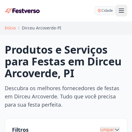
Cidade
Início
/
Dirceu Arcoverde-PI
Produtos e Serviços
para Festas em Dirceu
Balões delivery
Arcoverde, PI
Decoração personalizada
Bartender
Pegue e Monte
Descubra os melhores fornecedores de festas
Buffet
em Dirceu Arcoverde. Tudo que você precisa
Festa na mesa
DJ
para sua festa perfeita.
Mesas e cadeiras
Fotógrafo
Buffet infantil
Recreação
Chácaras
Filtros
Limpar