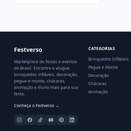
Festverso
CATEGORIAS
Brinquedos Infláveis
Marketplace de festas e eventos
Pegue e Monte
do Brasil. Encontre e alugue
brinquedos infláveis, decoração,
Decoração
pegue-e-monte, chácaras,
Chácaras
animação e muito mais para sua
Animação
festa.
Conheça o Festverso →