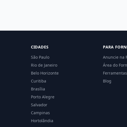
CIDADES
PARA FORN
São Paulo
Anuncie na 
Rio de Janeiro
Área do For
Belo Horizonte
Ferramentas
Curitiba
Blog
Brasília
Porto Alegre
Salvador
Campinas
Hortolândia