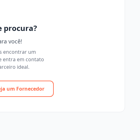
e procura?
ara você!
os encontrar um
e entra em contato
rceiro ideal.
eja um Fornecedor