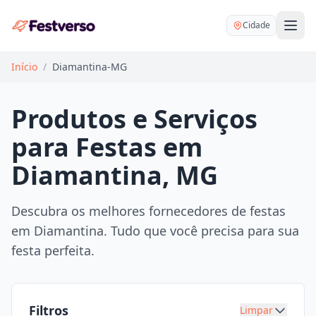
Cidade
Início
/
Diamantina-MG
Produtos e Serviços
para Festas em
Balões delivery
Diamantina, MG
Decoração personalizada
Bartender
Pegue e Monte
Descubra os melhores fornecedores de festas
Buffet
em Diamantina. Tudo que você precisa para sua
Festa na mesa
DJ
festa perfeita.
Mesas e cadeiras
Fotógrafo
Buffet infantil
Recreação
Chácaras
Filtros
Limpar