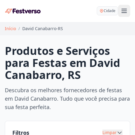
Cidade
Início
/
David Canabarro-RS
Produtos e Serviços
para Festas em David
Balões delivery
Canabarro, RS
Decoração personalizada
Bartender
Pegue e Monte
Descubra os melhores fornecedores de festas
Buffet
em David Canabarro. Tudo que você precisa para
Festa na mesa
DJ
sua festa perfeita.
Mesas e cadeiras
Fotógrafo
Buffet infantil
Recreação
Chácaras
Filtros
Limpar