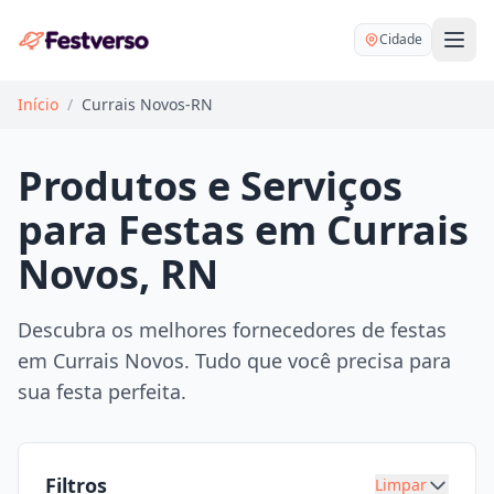
Cidade
Início
/
Currais Novos-RN
Produtos e Serviços
para Festas em Currais
Balões delivery
Novos, RN
Decoração personalizada
Bartender
Pegue e Monte
Descubra os melhores fornecedores de festas
Buffet
em Currais Novos. Tudo que você precisa para
Festa na mesa
DJ
sua festa perfeita.
Mesas e cadeiras
Fotógrafo
Buffet infantil
Recreação
Chácaras
Filtros
Limpar