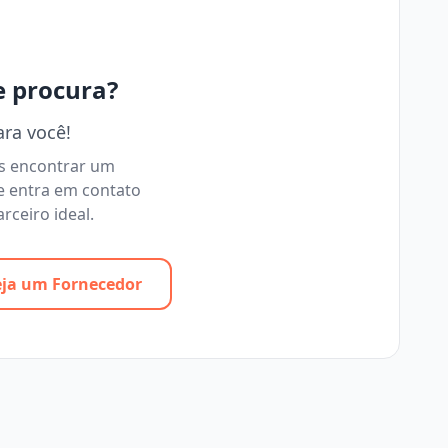
e procura?
ara você!
os encontrar um
e entra em contato
rceiro ideal.
eja um Fornecedor