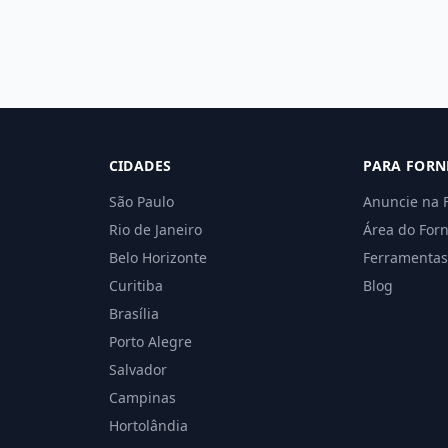
CIDADES
PARA FORN
São Paulo
Anuncie na 
Rio de Janeiro
Área do For
Belo Horizonte
Ferramentas
Curitiba
Blog
Brasília
Porto Alegre
Salvador
Campinas
Hortolândia