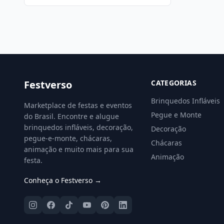
Festverso
CATEGORIAS
Brinquedos Infláveis
Marketplace de festas e eventos
Pegue e Monte
do Brasil. Encontre e alugue
brinquedos infláveis, decoração,
Decoração
pegue-e-monte, chácaras,
Chácaras
animação e muito mais para sua
Animação
festa.
Conheça o Festverso →