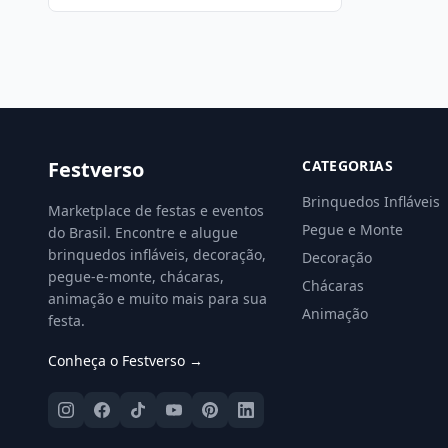
Festverso
CATEGORIAS
Brinquedos Infláveis
Marketplace de festas e eventos
Pegue e Monte
do Brasil. Encontre e alugue
brinquedos infláveis, decoração,
Decoração
pegue-e-monte, chácaras,
Chácaras
animação e muito mais para sua
Animação
festa.
Conheça o Festverso →