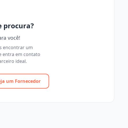
e procura?
ara você!
os encontrar um
e entra em contato
rceiro ideal.
eja um Fornecedor