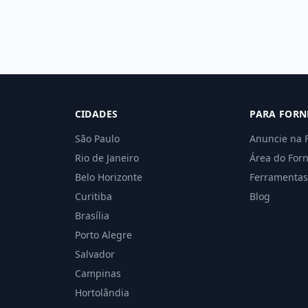
CIDADES
PARA FORN
São Paulo
Anuncie na 
Rio de Janeiro
Área do For
Belo Horizonte
Ferramentas
Curitiba
Blog
Brasília
Porto Alegre
Salvador
Campinas
Hortolândia