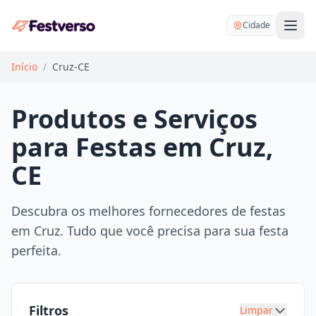
Cidade
Início
/
Cruz-CE
Produtos e Serviços
para Festas em Cruz,
Balões delivery
CE
Decoração personalizada
Bartender
Pegue e Monte
Descubra os melhores fornecedores de festas
Buffet
em Cruz. Tudo que você precisa para sua festa
Festa na mesa
DJ
perfeita.
Mesas e cadeiras
Fotógrafo
Buffet infantil
Recreação
Chácaras
Filtros
Limpar