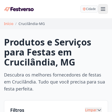
Cidade
Início
/
Crucilândia-MG
Produtos e Serviços
para Festas em
Balões delivery
Crucilândia, MG
Decoração personalizada
Bartender
Pegue e Monte
Descubra os melhores fornecedores de festas
Buffet
em Crucilândia. Tudo que você precisa para sua
Festa na mesa
DJ
festa perfeita.
Mesas e cadeiras
Fotógrafo
Buffet infantil
Recreação
Chácaras
Filtros
Limpar