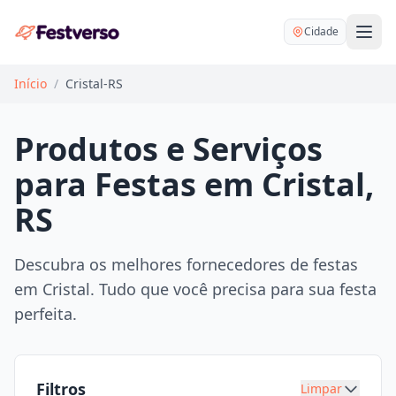
Cidade
Início
/
Cristal-RS
Produtos e Serviços
para Festas em Cristal,
Balões delivery
RS
Decoração personalizada
Bartender
Pegue e Monte
Descubra os melhores fornecedores de festas
Buffet
em Cristal. Tudo que você precisa para sua festa
Festa na mesa
DJ
perfeita.
Mesas e cadeiras
Fotógrafo
Buffet infantil
Recreação
Chácaras
Filtros
Limpar