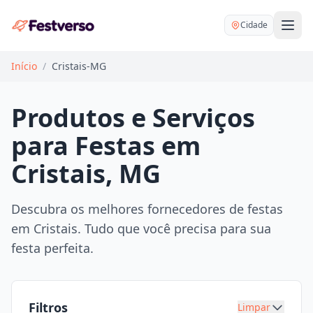
Cidade
Início
/
Cristais-MG
Produtos e Serviços
para Festas em
Balões delivery
Cristais, MG
Decoração personalizada
Bartender
Pegue e Monte
Descubra os melhores fornecedores de festas
Buffet
em Cristais. Tudo que você precisa para sua
Festa na mesa
DJ
festa perfeita.
Mesas e cadeiras
Fotógrafo
Buffet infantil
Recreação
Chácaras
Filtros
Limpar