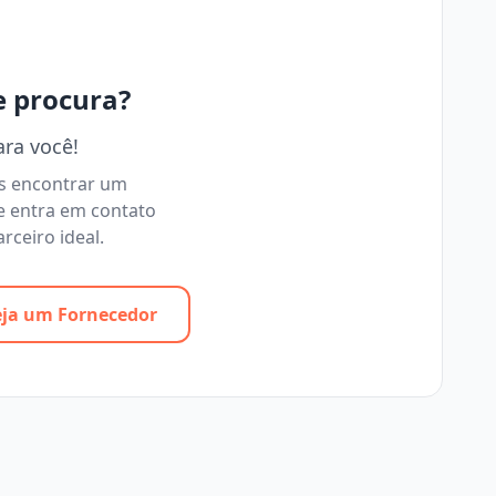
e procura?
ara você!
os encontrar um
e entra em contato
rceiro ideal.
eja um Fornecedor