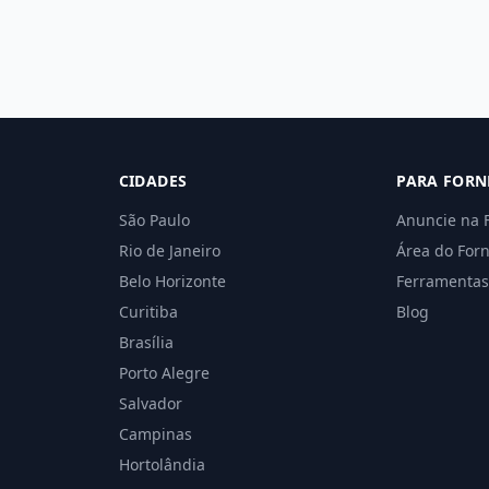
CIDADES
PARA FORN
São Paulo
Anuncie na 
Rio de Janeiro
Área do For
Belo Horizonte
Ferramentas
Curitiba
Blog
Brasília
Porto Alegre
Salvador
Campinas
Hortolândia