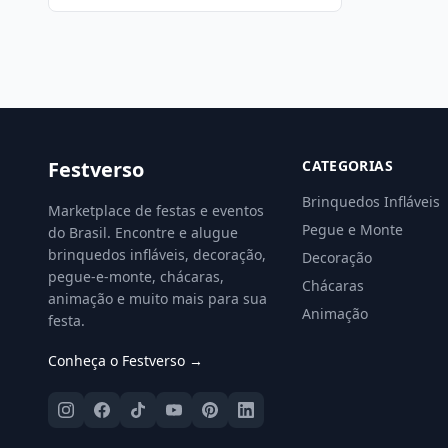
Festverso
CATEGORIAS
Brinquedos Infláveis
Marketplace de festas e eventos
Pegue e Monte
do Brasil. Encontre e alugue
brinquedos infláveis, decoração,
Decoração
pegue-e-monte, chácaras,
Chácaras
animação e muito mais para sua
Animação
festa.
Conheça o Festverso →