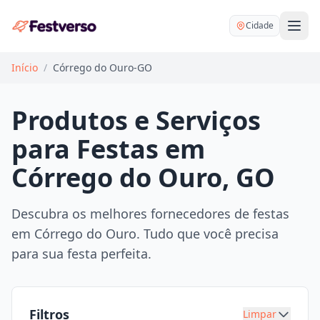
Cidade
Início
/
Córrego do Ouro-GO
Produtos e Serviços
para Festas em
Balões delivery
Córrego do Ouro, GO
Decoração personalizada
Bartender
Pegue e Monte
Descubra os melhores fornecedores de festas
Buffet
em Córrego do Ouro. Tudo que você precisa
Festa na mesa
DJ
para sua festa perfeita.
Mesas e cadeiras
Fotógrafo
Buffet infantil
Recreação
Chácaras
Filtros
Limpar