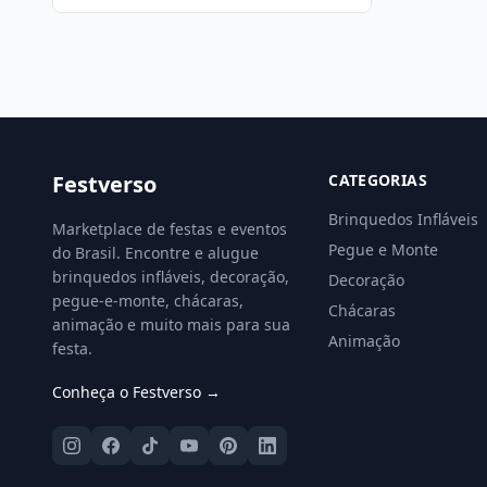
Festverso
CATEGORIAS
Brinquedos Infláveis
Marketplace de festas e eventos
Pegue e Monte
do Brasil. Encontre e alugue
brinquedos infláveis, decoração,
Decoração
pegue-e-monte, chácaras,
Chácaras
animação e muito mais para sua
Animação
festa.
Conheça o Festverso →