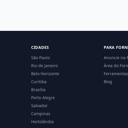
CIDADES
PARA FORN
São Paulo
Anuncie na 
Rio de Janeiro
Área do For
Belo Horizonte
Ferramentas
Curitiba
Blog
Brasília
Porto Alegre
Salvador
Campinas
Hortolândia