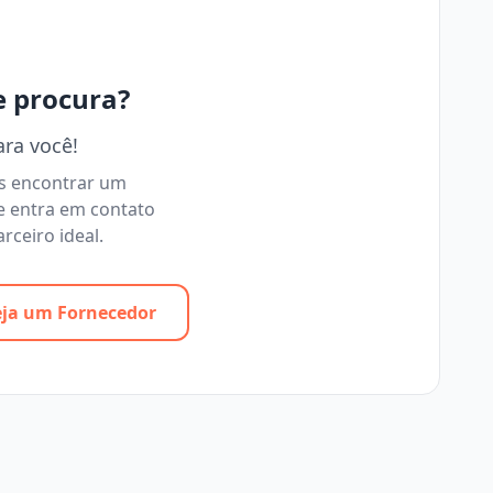
e procura?
ara você!
os encontrar um
e entra em contato
rceiro ideal.
eja um Fornecedor