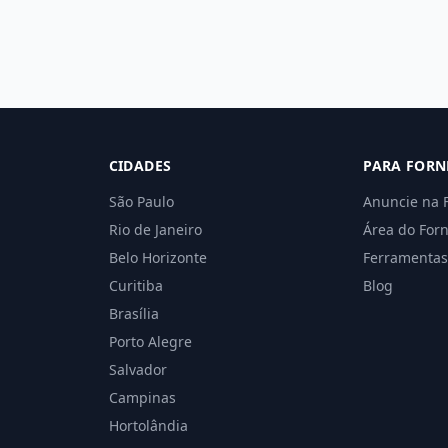
CIDADES
PARA FORN
São Paulo
Anuncie na 
Rio de Janeiro
Área do For
Belo Horizonte
Ferramentas
Curitiba
Blog
Brasília
Porto Alegre
Salvador
Campinas
Hortolândia