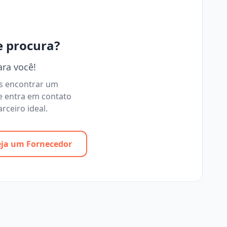
e procura?
ara você!
os encontrar um
e entra em contato
rceiro ideal.
eja um Fornecedor