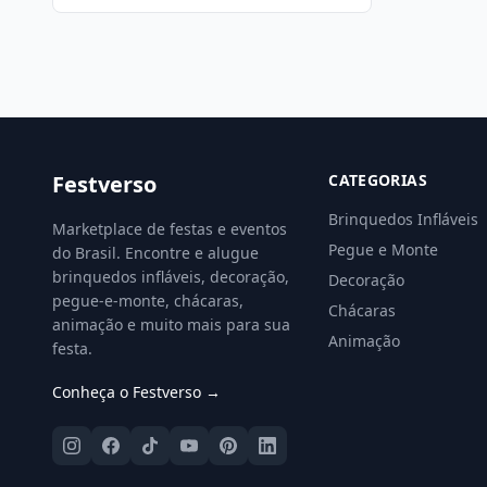
Festverso
CATEGORIAS
Brinquedos Infláveis
Marketplace de festas e eventos
Pegue e Monte
do Brasil. Encontre e alugue
brinquedos infláveis, decoração,
Decoração
pegue-e-monte, chácaras,
Chácaras
animação e muito mais para sua
Animação
festa.
Conheça o Festverso →